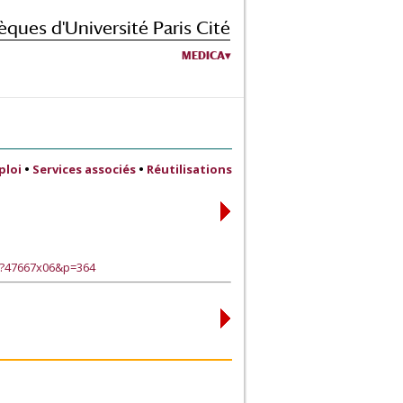
èques d'Université Paris Cité
MEDICA
ploi
•
Services associés
•
Réutilisations
e?47667x06&p=364