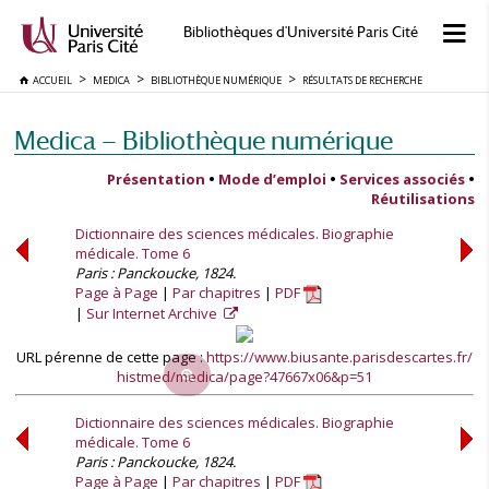
Bibliothèques d'Université Paris Cité
ACCUEIL
MEDICA
BIBLIOTHÈQUE NUMÉRIQUE
RÉSULTATS DE RECHERCHE
Medica — Bibliothèque numérique
Présentation
•
Mode d’emploi
•
Services associés
•
Réutilisations
Dictionnaire des sciences médicales. Biographie
médicale. Tome 6
Paris : Panckoucke, 1824.
Page à Page
Par chapitres
PDF
Sur Internet Archive
URL pérenne de cette page :
https://www.biusante.parisdescartes.fr/
histmed/medica/page?47667x06&p=51
Dictionnaire des sciences médicales. Biographie
médicale. Tome 6
Paris : Panckoucke, 1824.
Page à Page
Par chapitres
PDF