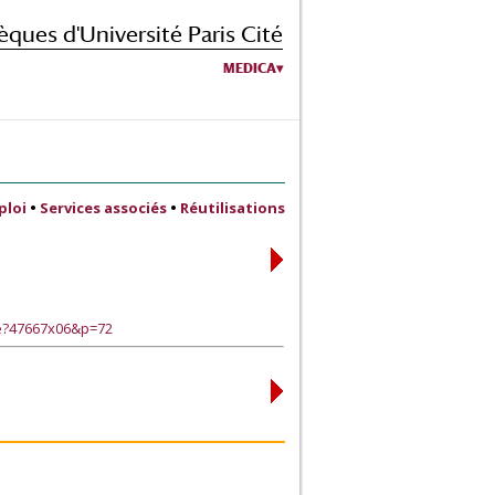
èques d'Université Paris Cité
MEDICA
ploi
•
Services associés
•
Réutilisations
ge?47667x06&p=72