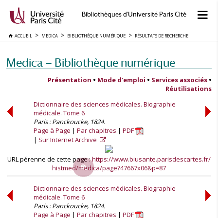
Bibliothèques d'Université Paris Cité
ACCUEIL
MEDICA
BIBLIOTHÈQUE NUMÉRIQUE
RÉSULTATS DE RECHERCHE
Medica — Bibliothèque numérique
Présentation
•
Mode d’emploi
•
Services associés
•
Réutilisations
Dictionnaire des sciences médicales. Biographie
médicale. Tome 6
Paris : Panckoucke, 1824.
Page à Page
Par chapitres
PDF
Sur Internet Archive
URL pérenne de cette page :
https://www.biusante.parisdescartes.fr/
histmed/medica/page?47667x06&p=87
Dictionnaire des sciences médicales. Biographie
médicale. Tome 6
Paris : Panckoucke, 1824.
Page à Page
Par chapitres
PDF