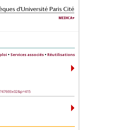
èques d'Université Paris Cité
MEDICA
ploi
•
Services associés
•
Réutilisations
e?47693x02&p=415