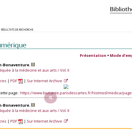
Biblioth
RÉSULTATS DE RECHERCHE
umérique
Présentation
•
Mode d’em
ph-Bonaventure.
quée à la médecine et aux arts / Vol. II
tres
PDF
Sur Internet Archive
ette page :
https://www.biusante.parisdescartes.fr/histmed/medica/pag
ph-Bonaventure.
quée à la médecine et aux arts / Vol. II
tres
PDF
Sur Internet Archive