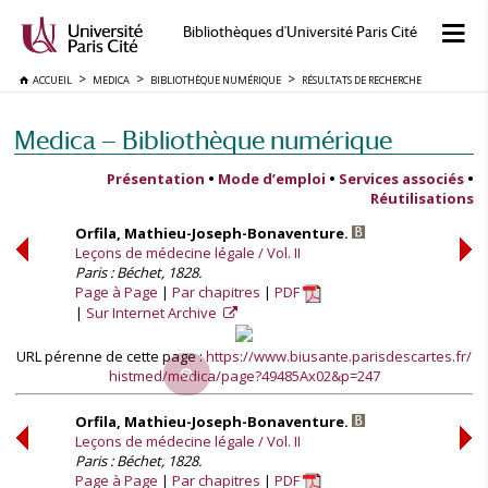
Bibliothèques d'Université Paris Cité
ACCUEIL
MEDICA
BIBLIOTHÈQUE NUMÉRIQUE
RÉSULTATS DE RECHERCHE
Medica — Bibliothèque numérique
Présentation
•
Mode d’emploi
•
Services associés
•
Réutilisations
Orfila, Mathieu-Joseph-Bonaventure.
Leçons de médecine légale / Vol. II
Paris : Béchet, 1828.
Page à Page
Par chapitres
PDF
Sur Internet Archive
URL pérenne de cette page :
https://www.biusante.parisdescartes.fr/
histmed/medica/page?49485Ax02&p=247
Orfila, Mathieu-Joseph-Bonaventure.
Leçons de médecine légale / Vol. II
Paris : Béchet, 1828.
Page à Page
Par chapitres
PDF