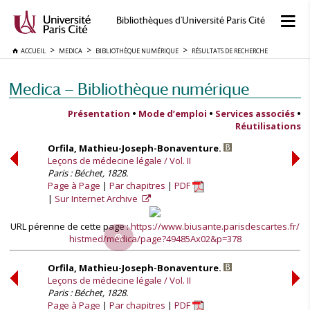
Bibliothèques d'Université Paris Cité
ACCUEIL
MEDICA
BIBLIOTHÈQUE NUMÉRIQUE
RÉSULTATS DE RECHERCHE
Medica — Bibliothèque numérique
Présentation
•
Mode d’emploi
•
Services associés
•
Réutilisations
Orfila, Mathieu-Joseph-Bonaventure.
Leçons de médecine légale / Vol. II
Paris : Béchet, 1828.
Page à Page
Par chapitres
PDF
Sur Internet Archive
URL pérenne de cette page :
https://www.biusante.parisdescartes.fr/
histmed/medica/page?49485Ax02&p=378
Orfila, Mathieu-Joseph-Bonaventure.
Leçons de médecine légale / Vol. II
Paris : Béchet, 1828.
Page à Page
Par chapitres
PDF