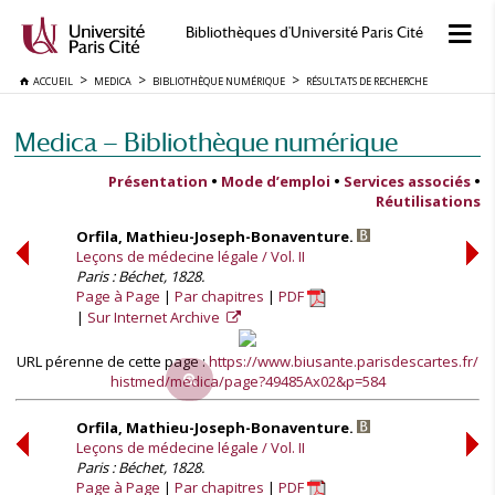
Bibliothèques d'Université Paris Cité
ACCUEIL
MEDICA
BIBLIOTHÈQUE NUMÉRIQUE
RÉSULTATS DE RECHERCHE
Medica — Bibliothèque numérique
Présentation
•
Mode d’emploi
•
Services associés
•
Réutilisations
Orfila, Mathieu-Joseph-Bonaventure.
Leçons de médecine légale / Vol. II
Paris : Béchet, 1828.
Page à Page
Par chapitres
PDF
Sur Internet Archive
URL pérenne de cette page :
https://www.biusante.parisdescartes.fr/
histmed/medica/page?49485Ax02&p=584
Orfila, Mathieu-Joseph-Bonaventure.
Leçons de médecine légale / Vol. II
Paris : Béchet, 1828.
Page à Page
Par chapitres
PDF