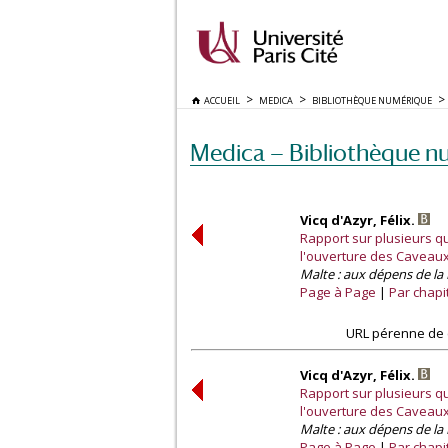
ACCUEIL
MEDICA
BIBLIOTHÈQUE NUMÉRIQUE
Medica — Bibliothèque n
Vicq d'Azyr, Félix.
Rapport sur plusieurs q
l'ouverture des Caveaux 
Malte : aux dépens de la 
Page à Page
Par chapi
URL pérenne de 
Vicq d'Azyr, Félix.
Rapport sur plusieurs q
l'ouverture des Caveaux 
Malte : aux dépens de la 
Page à Page
Par chapi