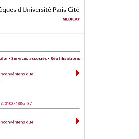
èques d'Université Paris Cité
MEDICA
ploi
•
Services associés
•
Réutilisations
x inconvéniens que
…
ge?50102x18&p=37
x inconvéniens que
…