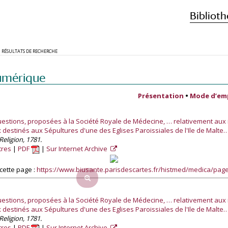
Biblioth
RÉSULTATS DE RECHERCHE
umérique
Présentation
•
Mode d’em
uestions, proposées à la Société Royale de Médecine, … relativement au
destinés aux Sépultures d'une des Eglises Paroissiales de l'Ile de Malte
Religion, 1781.
tres
PDF
Sur Internet Archive
cette page :
https://www.biusante.parisdescartes.fr/histmed/medica/pa
uestions, proposées à la Société Royale de Médecine, … relativement au
destinés aux Sépultures d'une des Eglises Paroissiales de l'Ile de Malte
Religion, 1781.
tres
PDF
Sur Internet Archive