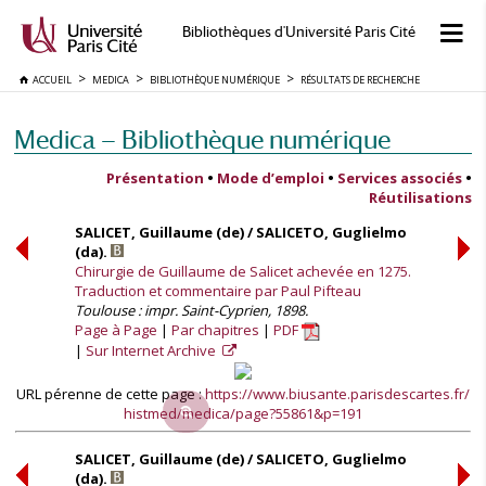
Bibliothèques d'Université Paris Cité
ACCUEIL
MEDICA
BIBLIOTHÈQUE NUMÉRIQUE
RÉSULTATS DE RECHERCHE
Medica — Bibliothèque numérique
Présentation
•
Mode d’emploi
•
Services associés
•
Réutilisations
SALICET, Guillaume (de) / SALICETO, Guglielmo
(da).
Chirurgie de Guillaume de Salicet achevée en 1275.
Traduction et commentaire par Paul Pifteau
Toulouse : impr. Saint-Cyprien, 1898.
Page à Page
Par chapitres
PDF
Sur Internet Archive
URL pérenne de cette page :
https://www.biusante.parisdescartes.fr/
histmed/medica/page?55861&p=191
SALICET, Guillaume (de) / SALICETO, Guglielmo
(da).