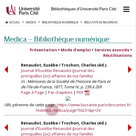
Bibliothèques d'Université Paris Cité
ACCUEIL
MEDICA
BIBLIOTHÈQUE NUMÉRIQUE
RÉSULTATS DE RECHERCHE
Medica — Bibliothèque numérique
Présentation
•
Mode d’emploi
•
Services associés
•
Réutilisations
Renaudot, Eusèbe / Trochon, Charles (éd.).
Journal d'Eusèbe Renaudot (Journal des
principalles [sic] affaires de ma famille)
In : Mémoires de la Société de l'histoire de Paris et
de l'Ile-de-France, 1877, Tome IV, p. 239 à 269
Page à Page
Par chapitres
PDF
URL pérenne de cette page :
https://www.biusante.parisdescartes.fr/
histmed/medica/page?56231&p=24
Renaudot, Eusèbe / Trochon, Charles (éd.).
Journal d'Eusèbe Renaudot (Journal des
principalles [sic] affaires de ma famille)