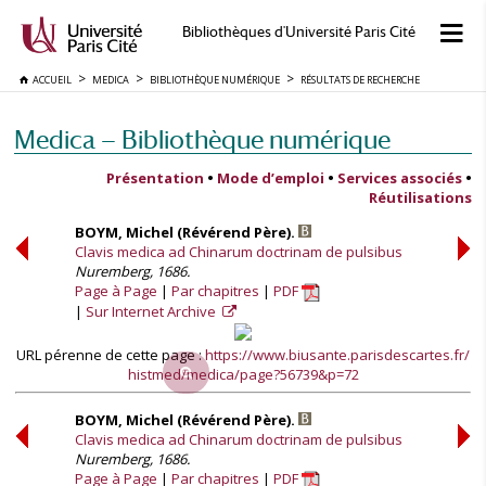
Bibliothèques d'Université Paris Cité
ACCUEIL
MEDICA
BIBLIOTHÈQUE NUMÉRIQUE
RÉSULTATS DE RECHERCHE
Medica — Bibliothèque numérique
Présentation
•
Mode d’emploi
•
Services associés
•
Réutilisations
BOYM, Michel (Révérend Père).
Clavis medica ad Chinarum doctrinam de pulsibus
Nuremberg, 1686.
Page à Page
Par chapitres
PDF
Sur Internet Archive
URL pérenne de cette page :
https://www.biusante.parisdescartes.fr/
histmed/medica/page?56739&p=72
BOYM, Michel (Révérend Père).
Clavis medica ad Chinarum doctrinam de pulsibus
Nuremberg, 1686.
Page à Page
Par chapitres
PDF