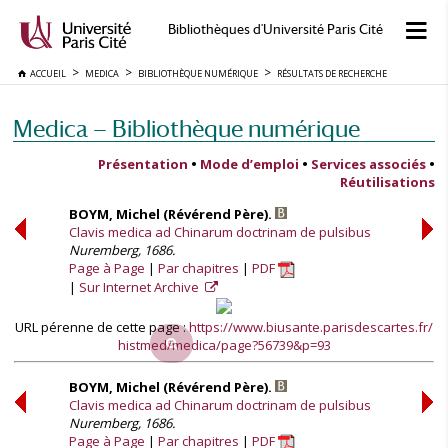
Bibliothèques d'Université Paris Cité
ACCUEIL
MEDICA
BIBLIOTHÈQUE NUMÉRIQUE
RÉSULTATS DE RECHERCHE
Medica — Bibliothèque numérique
Présentation
•
Mode d’emploi
•
Services associés
•
Réutilisations
BOYM, Michel (Révérend Père).
Clavis medica ad Chinarum doctrinam de pulsibus
Nuremberg, 1686.
Page à Page
Par chapitres
PDF
Sur Internet Archive
URL pérenne de cette page :
https://www.biusante.parisdescartes.fr/
histmed/medica/page?56739&p=93
BOYM, Michel (Révérend Père).
Clavis medica ad Chinarum doctrinam de pulsibus
Nuremberg, 1686.
Page à Page
Par chapitres
PDF