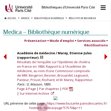
Bibliothèques d'Université Paris Cité
ACCUEIL
MEDICA
BIBLIOTHÈQUE NUMÉRIQUE
RÉSULTATS DE RECHERCHE
Medica — Bibliothèque numérique
Présentation
•
Mode d’emploi
•
Services associés
•
Réutilisations
Académie de médecine / Marey, Etienne-Jules
(rapporteur).
Résultats de l'enquête sur l'épidémie de choléra
en France en 1884. Rapport lu à l'Académie de
médecine, au nom d'une Commission composée
de MM. Bergeron, Besnier, Brouardel, Legouest,
Pasteur, Proust, Rochard, et M. Marey, Rapporteur.
Paris : G. Masson, 1885.
Page à Page
Par chapitres
PDF
Sur Internet Archive
URL pérenne de cette page :
https://www.biusante.parisdescartes.fr/
histmed/medica/page?57570&p=11