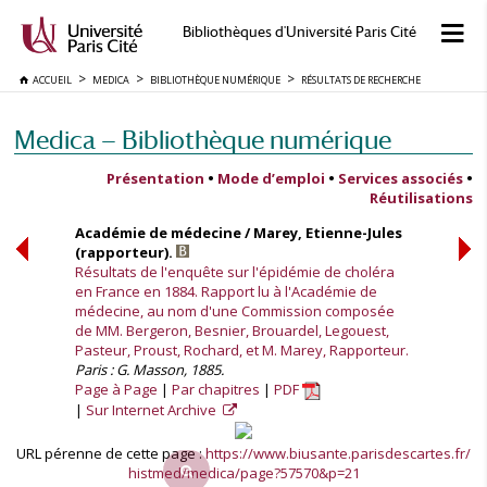
Bibliothèques d'Université Paris Cité
ACCUEIL
MEDICA
BIBLIOTHÈQUE NUMÉRIQUE
RÉSULTATS DE RECHERCHE
Medica — Bibliothèque numérique
Présentation
•
Mode d’emploi
•
Services associés
•
Réutilisations
Académie de médecine / Marey, Etienne-Jules
(rapporteur).
Résultats de l'enquête sur l'épidémie de choléra
en France en 1884. Rapport lu à l'Académie de
médecine, au nom d'une Commission composée
de MM. Bergeron, Besnier, Brouardel, Legouest,
Pasteur, Proust, Rochard, et M. Marey, Rapporteur.
Paris : G. Masson, 1885.
Page à Page
Par chapitres
PDF
Sur Internet Archive
URL pérenne de cette page :
https://www.biusante.parisdescartes.fr/
histmed/medica/page?57570&p=21