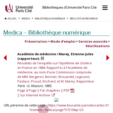
Bibliothèques d'Université Paris Cité
ACCUEIL
MEDICA
BIBLIOTHÈQUE NUMÉRIQUE
RÉSULTATS DE RECHERCHE
Medica — Bibliothèque numérique
Présentation
•
Mode d’emploi
•
Services associés
•
Réutilisations
Académie de médecine / Marey, Etienne-Jules
(rapporteur).
Résultats de l'enquête sur l'épidémie de choléra
en France en 1884. Rapport lu à l'Académie de
médecine, au nom d'une Commission composée
de MM. Bergeron, Besnier, Brouardel, Legouest,
Pasteur, Proust, Rochard, et M. Marey, Rapporteur.
Paris : G. Masson, 1885.
Page à Page
Par chapitres
PDF
Sur Internet Archive
URL pérenne de cette page :
https://www.biusante.parisdescartes.fr/
histmed/medica/page?57570&p=23