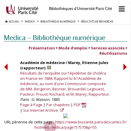
Bibliothèques d'Université Paris Cité
ACCUEIL
MEDICA
BIBLIOTHÈQUE NUMÉRIQUE
RÉSULTATS DE RECHERCHE
Medica — Bibliothèque numérique
Présentation
•
Mode d’emploi
•
Services associés
•
Réutilisations
Académie de médecine / Marey, Etienne-Jules
(rapporteur).
Résultats de l'enquête sur l'épidémie de choléra
en France en 1884. Rapport lu à l'Académie de
médecine, au nom d'une Commission composée
de MM. Bergeron, Besnier, Brouardel, Legouest,
Pasteur, Proust, Rochard, et M. Marey, Rapporteur.
Paris : G. Masson, 1885.
Page à Page
Par chapitres
PDF
Sur Internet Archive
URL pérenne de cette page :
https://www.biusante.parisdescartes.fr/
histmed/medica/page?57570&p=55