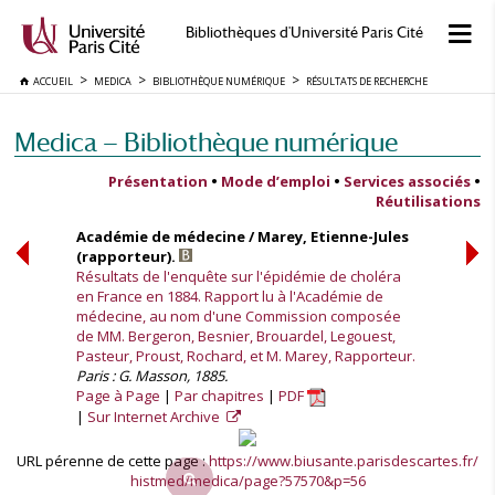
Bibliothèques d'Université Paris Cité
ACCUEIL
MEDICA
BIBLIOTHÈQUE NUMÉRIQUE
RÉSULTATS DE RECHERCHE
Medica — Bibliothèque numérique
Présentation
•
Mode d’emploi
•
Services associés
•
Réutilisations
Académie de médecine / Marey, Etienne-Jules
(rapporteur).
Résultats de l'enquête sur l'épidémie de choléra
en France en 1884. Rapport lu à l'Académie de
médecine, au nom d'une Commission composée
de MM. Bergeron, Besnier, Brouardel, Legouest,
Pasteur, Proust, Rochard, et M. Marey, Rapporteur.
Paris : G. Masson, 1885.
Page à Page
Par chapitres
PDF
Sur Internet Archive
URL pérenne de cette page :
https://www.biusante.parisdescartes.fr/
histmed/medica/page?57570&p=56