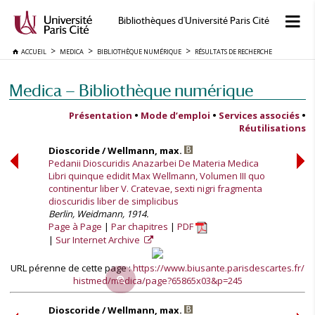
Bibliothèques d'Université Paris Cité
ACCUEIL
MEDICA
BIBLIOTHÈQUE NUMÉRIQUE
RÉSULTATS DE RECHERCHE
Medica — Bibliothèque numérique
Présentation
•
Mode d’emploi
•
Services associés
•
Réutilisations
Dioscoride / Wellmann, max.
Pedanii Dioscuridis Anazarbei De Materia Medica
Libri quinque edidit Max Wellmann, Volumen III quo
continentur liber V. Cratevae, sexti nigri fragmenta
dioscuridis liber de simplicibus
Berlin, Weidmann, 1914.
Page à Page
Par chapitres
PDF
Sur Internet Archive
URL pérenne de cette page :
https://www.biusante.parisdescartes.fr/
histmed/medica/page?65865x03&p=245
Dioscoride / Wellmann, max.