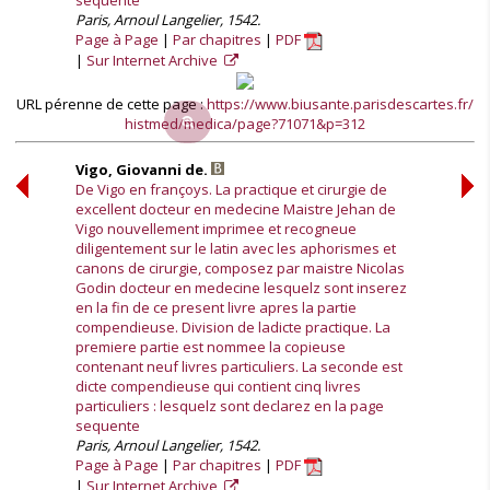
sequente
Paris, Arnoul Langelier, 1542.
Page à Page
Par chapitres
PDF
Sur Internet Archive
URL pérenne de cette page :
https://www.biusante.parisdescartes.fr/
histmed/medica/page?71071&p=312
Vigo, Giovanni de.
De Vigo en françoys. La practique et cirurgie de
excellent docteur en medecine Maistre Jehan de
Vigo nouvellement imprimee et recogneue
diligentement sur le latin avec les aphorismes et
canons de cirurgie, composez par maistre Nicolas
Godin docteur en medecine lesquelz sont inserez
en la fin de ce present livre apres la partie
compendieuse. Division de ladicte practique. La
premiere partie est nommee la copieuse
contenant neuf livres particuliers. La seconde est
dicte compendieuse qui contient cinq livres
particuliers : lesquelz sont declarez en la page
sequente
Paris, Arnoul Langelier, 1542.
Page à Page
Par chapitres
PDF
Sur Internet Archive