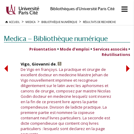
Bibliothèques d'Université Paris Cité
ACCUEIL
MEDICA
BIBLIOTHÈQUE NUMÉRIQUE
RÉSULTATS DE RECHERCHE
Medica — Bibliothèque numérique
Présentation
•
Mode d’emploi
•
Services associés
•
Réutilisations
Vigo, Giovanni de.
De Vigo en françoys. La practique et cirurgie de
excellent docteur en medecine Maistre Jehan de
Vigo nouvellement imprimee et recogneue
diligentement sur le latin avec les aphorismes et
canons de cirurgie, composez par maistre Nicolas
Godin docteur en medecine lesquelz sont inserez
en la fin de ce present livre apres la partie
compendieuse. Division de ladicte practique. La
premiere partie est nommee la copieuse
contenant neuf livres particuliers. La seconde est
dicte compendieuse qui contient cinq livres
particuliers : lesquelz sont declarez en la page