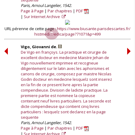
sequente
Paris, Arnoul Langelier, 1542.
Page à Page
Par chapitres
PDF
Sur Internet Archive
URL pérenne de cette page :
https://www.biusante.parisdescartes.fr/
histmed/medica/page?71071&p=499
Vigo, Giovanni de.
De Vigo en françoys. La practique et cirurgie de
excellent docteur en medecine Maistre Jehan de
Vigo nouvellement imprimee et recogneue
diligentement sur le latin avec les aphorismes et
canons de cirurgie, composez par maistre Nicolas
Godin docteur en medecine lesquelz sont inserez
en la fin de ce present livre apres la partie
compendieuse. Division de ladicte practique. La
premiere partie est nommee la copieuse
contenant neuf livres particuliers. La seconde est
dicte compendieuse qui contient cinq livres
particuliers : lesquelz sont declarez en la page
sequente
Paris, Arnoul Langelier, 1542.
Page à Page
Par chapitres
PDF
Sur Internet Archive