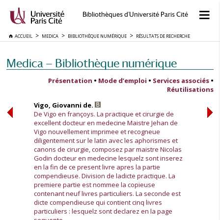
Bibliothèques d'Université Paris Cité
ACCUEIL
MEDICA
BIBLIOTHÈQUE NUMÉRIQUE
RÉSULTATS DE RECHERCHE
Medica — Bibliothèque numérique
Présentation
•
Mode d’emploi
•
Services associés
•
Réutilisations
Vigo, Giovanni de.
De Vigo en françoys. La practique et cirurgie de
excellent docteur en medecine Maistre Jehan de
Vigo nouvellement imprimee et recogneue
diligentement sur le latin avec les aphorismes et
canons de cirurgie, composez par maistre Nicolas
Godin docteur en medecine lesquelz sont inserez
en la fin de ce present livre apres la partie
compendieuse. Division de ladicte practique. La
premiere partie est nommee la copieuse
contenant neuf livres particuliers. La seconde est
dicte compendieuse qui contient cinq livres
particuliers : lesquelz sont declarez en la page