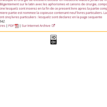
iligentement sur le latin avec les aphorismes et canons de cirurgie, comp
e lesquelz sont inserez en la fin de ce present livre apres la partie com
emiere partie est nommee la copieuse contenant neuf livres particuliers. L
t cinq livres particuliers : lesquelz sont declarez en la page sequente
542.
tres
PDF
Sur Internet Archive