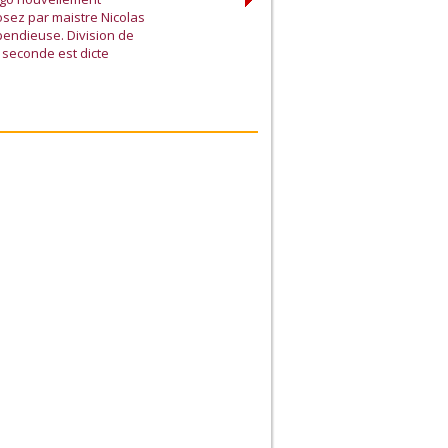
osez par maistre Nicolas
pendieuse. Division de
a seconde est dicte