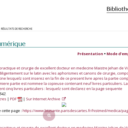
Biblioth
RÉSULTATS DE RECHERCHE
umérique
Présentation
•
Mode d’em
 practique et cirurgie de excellent docteur en medecine Maistre Jehan de 
iligentement sur le latin avec les aphorismes et canons de cirurgie, comp
e lesquelz sont inserez en la fin de ce present livre apres la partie com
emiere partie est nommee la copieuse contenant neuf livres particuliers. L
t cinq livres particuliers : lesquelz sont declarez en la page sequente
542.
tres
PDF
Sur Internet Archive
 cette page :
https://www.biusante.parisdescartes.fr/histmed/medica/p
 practique et cirurgie de excellent docteur en medecine Maistre Jehan de 