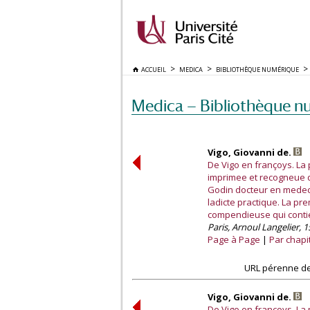
ACCUEIL
MEDICA
BIBLIOTHÈQUE NUMÉRIQUE
Medica — Bibliothèque n
Vigo, Giovanni de.
De Vigo en françoys. La
imprimee et recogneue d
Godin docteur en medecin
ladicte practique. La pr
compendieuse qui contien
Paris, Arnoul Langelier, 1
Page à Page
Par chapi
URL pérenne de
Vigo, Giovanni de.
De Vigo en françoys. La