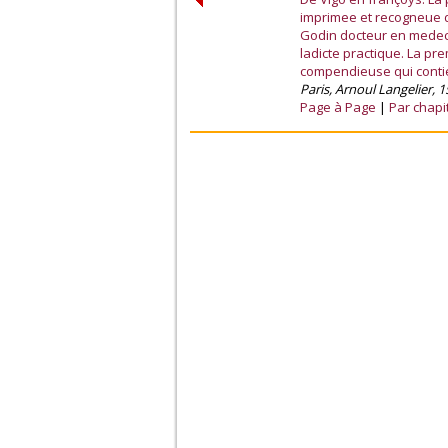
imprimee et recogneue d
Godin docteur en medecin
ladicte practique. La pr
compendieuse qui contien
Paris, Arnoul Langelier, 1
Page à Page
Par chapi