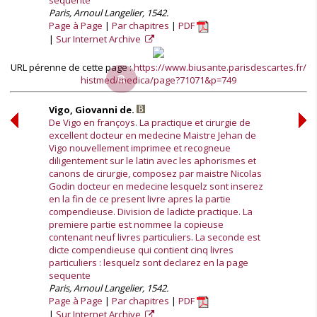
sequente
Paris, Arnoul Langelier, 1542.
Page à Page
Par chapitres
PDF
Sur Internet Archive
URL pérenne de cette page :
https://www.biusante.parisdescartes.fr/
histmed/medica/page?71071&p=749
Vigo, Giovanni de.
De Vigo en françoys. La practique et cirurgie de
excellent docteur en medecine Maistre Jehan de
Vigo nouvellement imprimee et recogneue
diligentement sur le latin avec les aphorismes et
canons de cirurgie, composez par maistre Nicolas
Godin docteur en medecine lesquelz sont inserez
en la fin de ce present livre apres la partie
compendieuse. Division de ladicte practique. La
premiere partie est nommee la copieuse
contenant neuf livres particuliers. La seconde est
dicte compendieuse qui contient cinq livres
particuliers : lesquelz sont declarez en la page
sequente
Paris, Arnoul Langelier, 1542.
Page à Page
Par chapitres
PDF
Sur Internet Archive