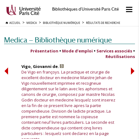
Bibliothèques d'Université Paris Cité
ACCUEIL
MEDICA
BIBLIOTHÈQUE NUMÉRIQUE
RÉSULTATS DE RECHERCHE
Medica — Bibliothèque numérique
Présentation
•
Mode d’emploi
•
Services associés
•
Réutilisations
Vigo, Giovanni de.
De Vigo en françoys. La practique et cirurgie de
excellent docteur en medecine Maistre Jehan de
Vigo nouvellement imprimee et recogneue
diligentement sur le latin avec les aphorismes et
canons de cirurgie, composez par maistre Nicolas
Godin docteur en medecine lesquelz sont inserez
en la fin de ce present livre apres la partie
compendieuse. Division de ladicte practique. La
premiere partie est nommee la copieuse
contenant neuf livres particuliers. La seconde est
dicte compendieuse qui contient cinq livres
particuliers : lesquelz sont declarez en la page