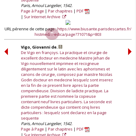
sequente
Paris, Arnoul Langelier, 1542.
Page à Page
Par chapitres
PDF
Sur Internet Archive
URL pérenne de cette page :
https://www.biusante.parisdescartes.fr/
histmed/medica/page?71071&p=803
Vigo, Giovanni de.
De Vigo en françoys. La practique et cirurgie de
excellent docteur en medecine Maistre Jehan de
Vigo nouvellement imprimee et recogneue
diligentement sur le latin avec les aphorismes et
canons de cirurgie, composez par maistre Nicolas
Godin docteur en medecine lesquelz sont inserez
en la fin de ce present livre apres la partie
compendieuse. Division de ladicte practique. La
premiere partie est nommee la copieuse
contenant neuf livres particuliers. La seconde est
dicte compendieuse qui contient cinq livres
particuliers : lesquelz sont declarez en la page
sequente
Paris, Arnoul Langelier, 1542.
Page à Page
Par chapitres
PDF
Sur Internet Archive