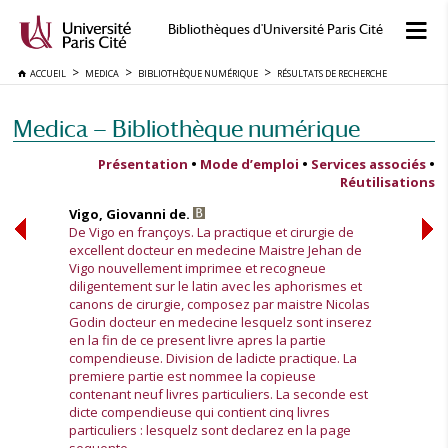
Bibliothèques d'Université Paris Cité
ACCUEIL
MEDICA
BIBLIOTHÈQUE NUMÉRIQUE
RÉSULTATS DE RECHERCHE
Medica — Bibliothèque numérique
Présentation
•
Mode d’emploi
•
Services associés
•
Réutilisations
Vigo, Giovanni de.
De Vigo en françoys. La practique et cirurgie de
excellent docteur en medecine Maistre Jehan de
Vigo nouvellement imprimee et recogneue
diligentement sur le latin avec les aphorismes et
canons de cirurgie, composez par maistre Nicolas
Godin docteur en medecine lesquelz sont inserez
en la fin de ce present livre apres la partie
compendieuse. Division de ladicte practique. La
premiere partie est nommee la copieuse
contenant neuf livres particuliers. La seconde est
dicte compendieuse qui contient cinq livres
particuliers : lesquelz sont declarez en la page