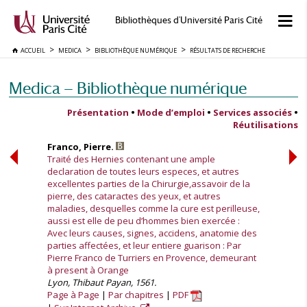
Bibliothèques d'Université Paris Cité
ACCUEIL
MEDICA
BIBLIOTHÈQUE NUMÉRIQUE
RÉSULTATS DE RECHERCHE
Medica — Bibliothèque numérique
Présentation
•
Mode d’emploi
•
Services associés
•
Réutilisations
Franco, Pierre.
Traité des Hernies contenant une ample
declaration de toutes leurs especes, et autres
excellentes parties de la Chirurgie,assavoir de la
pierre, des cataractes des yeux, et autres
maladies, desquelles comme la cure est perilleuse,
aussi est elle de peu d’hommes bien exercée :
Avec leurs causes, signes, accidens, anatomie des
parties affectées, et leur entiere guarison : Par
Pierre Franco de Turriers en Provence, demeurant
à present à Orange
Lyon, Thibaut Payan, 1561.
Page à Page
Par chapitres
PDF