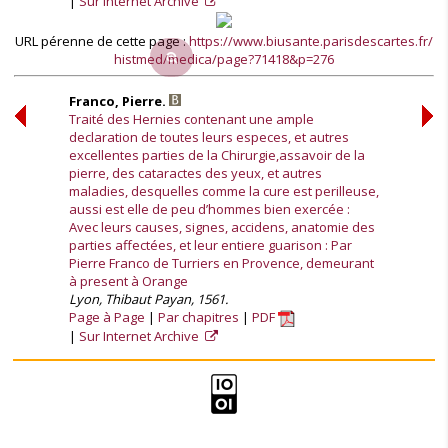
Sur Internet Archive
URL pérenne de cette page :
https://www.biusante.parisdescartes.fr/
histmed/medica/page?71418&p=276
Franco, Pierre.
Traité des Hernies contenant une ample
declaration de toutes leurs especes, et autres
excellentes parties de la Chirurgie,assavoir de la
pierre, des cataractes des yeux, et autres
maladies, desquelles comme la cure est perilleuse,
aussi est elle de peu d’hommes bien exercée :
Avec leurs causes, signes, accidens, anatomie des
parties affectées, et leur entiere guarison : Par
Pierre Franco de Turriers en Provence, demeurant
à present à Orange
Lyon, Thibaut Payan, 1561.
Page à Page
Par chapitres
PDF
Sur Internet Archive