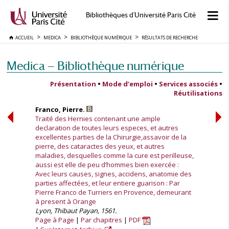
Bibliothèques d'Université Paris Cité
ACCUEIL
MEDICA
BIBLIOTHÈQUE NUMÉRIQUE
RÉSULTATS DE RECHERCHE
Medica — Bibliothèque numérique
Présentation
•
Mode d’emploi
•
Services associés
•
Réutilisations
Franco, Pierre.
Traité des Hernies contenant une ample
declaration de toutes leurs especes, et autres
excellentes parties de la Chirurgie,assavoir de la
pierre, des cataractes des yeux, et autres
maladies, desquelles comme la cure est perilleuse,
aussi est elle de peu d’hommes bien exercée :
Avec leurs causes, signes, accidens, anatomie des
parties affectées, et leur entiere guarison : Par
Pierre Franco de Turriers en Provence, demeurant
à present à Orange
Lyon, Thibaut Payan, 1561.
Page à Page
Par chapitres
PDF