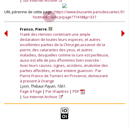
Sur Internet Archive
URL pérenne de cette page :
https://www.biusante.parisdescartes.fr/
histmed/medica/page?71418&p=337
Franco, Pierre.
Traité des Hernies contenant une ample
declaration de toutes leurs especes, et autres
excellentes parties de la Chirurgie,assavoir de la
pierre, des cataractes des yeux, et autres
maladies, desquelles comme la cure est perilleuse,
aussi est elle de peu d’hommes bien exercée :
Avec leurs causes, signes, accidens, anatomie des
parties affectées, et leur entiere guarison : Par
Pierre Franco de Turriers en Provence, demeurant
à present à Orange
Lyon, Thibaut Payan, 1561.
Page à Page
Par chapitres
PDF
Sur Internet Archive