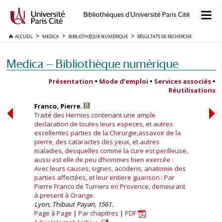
Bibliothèques d'Université Paris Cité
ACCUEIL
MEDICA
BIBLIOTHÈQUE NUMÉRIQUE
RÉSULTATS DE RECHERCHE
Medica — Bibliothèque numérique
Présentation
•
Mode d’emploi
•
Services associés
•
Réutilisations
Franco, Pierre.
Traité des Hernies contenant une ample
declaration de toutes leurs especes, et autres
excellentes parties de la Chirurgie,assavoir de la
pierre, des cataractes des yeux, et autres
maladies, desquelles comme la cure est perilleuse,
aussi est elle de peu d’hommes bien exercée :
Avec leurs causes, signes, accidens, anatomie des
parties affectées, et leur entiere guarison : Par
Pierre Franco de Turriers en Provence, demeurant
à present à Orange
Lyon, Thibaut Payan, 1561.
Page à Page
Par chapitres
PDF