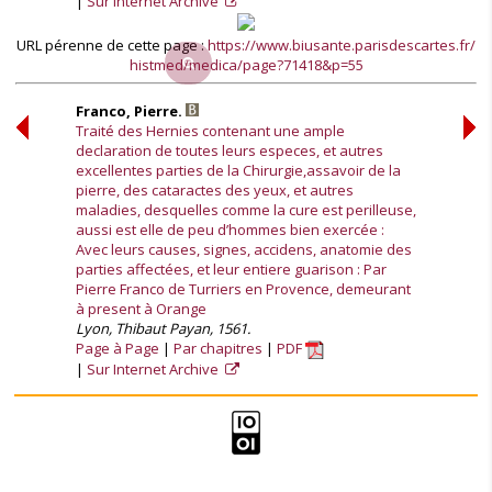
Sur Internet Archive
URL pérenne de cette page :
https://www.biusante.parisdescartes.fr/
histmed/medica/page?71418&p=55
Franco, Pierre.
Traité des Hernies contenant une ample
declaration de toutes leurs especes, et autres
excellentes parties de la Chirurgie,assavoir de la
pierre, des cataractes des yeux, et autres
maladies, desquelles comme la cure est perilleuse,
aussi est elle de peu d’hommes bien exercée :
Avec leurs causes, signes, accidens, anatomie des
parties affectées, et leur entiere guarison : Par
Pierre Franco de Turriers en Provence, demeurant
à present à Orange
Lyon, Thibaut Payan, 1561.
Page à Page
Par chapitres
PDF
Sur Internet Archive