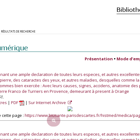
Biblioth
RÉSULTATS DE RECHERCHE
umérique
Présentation
•
Mode d’em
nant une ample declaration de toutes leurs especes, et autres excellentes
 pierre, des cataractes des yeux, et autres maladies, desquelles comme la 
hommes bien exercée : Avec leurs causes, signes, accidens, anatomie des p
Pierre Franco de Turriers en Provence, demeurant à present à Orange
1.
tres
PDF
Sur Internet Archive
 cette page :
https://www.biusante.parisdescartes.fr/histmed/medica/p
nant une ample declaration de toutes leurs especes, et autres excellentes
 pierre, des cataractes des yeux, et autres maladies, desquelles comme la 