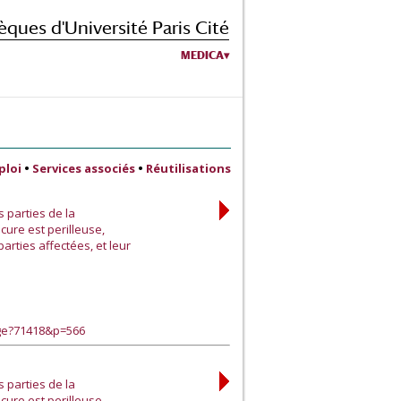
èques d'Université Paris Cité
MEDICA
ploi
•
Services associés
•
Réutilisations
 parties de la
cure est perilleuse,
arties affectées, et leur
age?71418&p=566
 parties de la
cure est perilleuse,