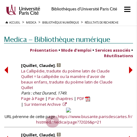
Bibliothèques d'Université Paris Cité
ACCUEIL
MEDICA
BIBLIOTHÈQUE NUMÉRIQUE
RÉSULTATS DE RECHERCHE
Medica — Bibliothèque numérique
Présentation
•
Mode d’emploi
•
Services associés
•
Réutilisations
[Quillet, Claude].
La Callipédie, traduite du poème latin de Claude
Quillet = la callipédie ou la manière d'avoir de
beaux enfans, traduite du poème latin de Claude
Quillet
Paris : chez Durand, 1749.
Page à Page
Par chapitres
PDF
Sur Internet Archive
URL pérenne de cette page :
https://www.biusante.parisdescartes.fr/
histmed/medica/page?72026&p=21
[Quillet, Claude].