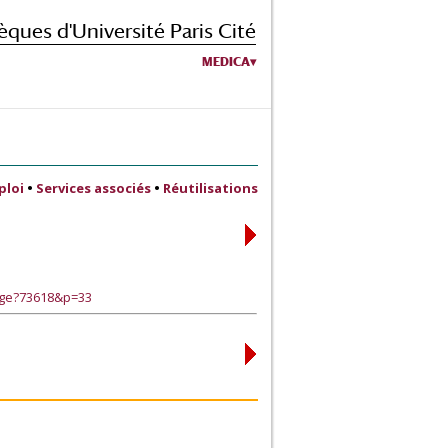
èques d'Université Paris Cité
MEDICA
ploi
•
Services associés
•
Réutilisations
age?73618&p=33