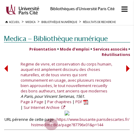
Bibliothèques d'Université Paris Cité
ACCUEIL
MEDICA
BIBLIOTHÈQUE NUMÉRIQUE
RÉSULTATS DE RECHERCHE
Medica — Bibliothèque numérique
Présentation
•
Mode d’emploi
•
Services associés
•
Réutilisations
Regime de vivre, et conservation du corps humain,
auquel est amplement discouru des choses
naturelles, et de tous vivres qui sont
communement en usage, avec plusieurs receptes
bien approuvées, le tout nouvellement recueilly
des bons autheurs, tant anciens que modernes
A Paris, pour Vincent Sertenas, 1561.
Page à Page
Par chapitres
PDF
Sur Internet Archive
URL pérenne de cette page :
https://www.biusante.parisdescartes.fr/
histmed/medica/page?87796x01&p=144