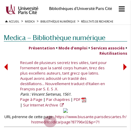
Bibliothèques d'Université Paris Cité
ACCUEIL
MEDICA
BIBLIOTHÈQUE NUMÉRIQUE
RÉSULTATS DE RECHERCHE
Medica — Bibliothèque numérique
Présentation
•
Mode d’emploi
•
Services associés
•
Réutilisations
Recueil de plusieurs secretz tres utiles, tant pour
l’ornement que la santé corps humain, tirez des
plus excellens auteurs, tant grecz que latins.
Auquel avons adiousté un traicté des
destillations... Nouvellement traduict d'Italien en
François par S. E. S .X.
Paris : Vincent Sertenas, 1561.
Page à Page
Par chapitres
PDF
Sur Internet Archive
URL pérenne de cette page :
https://www.biusante.parisdescartes.fr/
histmed/medica/page?87796x02&p=71