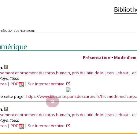
Biblioth
RÉSULTATS DE RECHERCHE
umérique
Présentation
•
Mode d’em
an.
ssement et ornement du corps humain, pris du latin de M. Jean Liebaut... et 
Puys, 1582.
tres
PDF
Sur Internet Archive
e cette page :
https://www.biusante.parisdescartes.fr/histmed/medica/
an.
ssement et ornement du corps humain, pris du latin de M. Jean Liebaut... et 
Puys, 1582.
tres
PDF
Sur Internet Archive