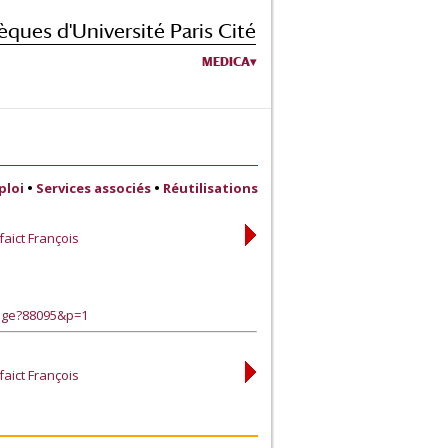
èques d'Université Paris Cité
MEDICA
ploi
•
Services associés
•
Réutilisations
faict François
page?88095&p=1
faict François