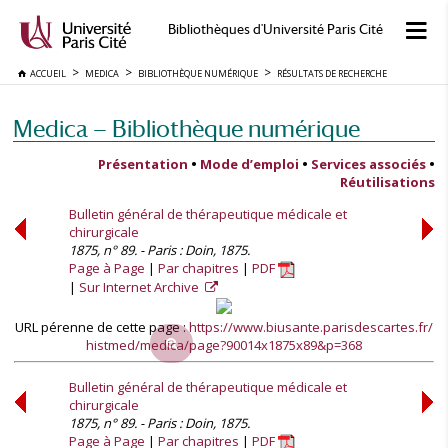
Bibliothèques d'Université Paris Cité
ACCUEIL
MEDICA
BIBLIOTHÈQUE NUMÉRIQUE
RÉSULTATS DE RECHERCHE
Medica — Bibliothèque numérique
Présentation
•
Mode d’emploi
•
Services associés
•
Réutilisations
Bulletin général de thérapeutique médicale et
chirurgicale
1875, n° 89. - Paris : Doin, 1875.
Page à Page
Par chapitres
PDF
Sur Internet Archive
URL pérenne de cette page :
https://www.biusante.parisdescartes.fr/
histmed/medica/page?90014x1875x89&p=368
Bulletin général de thérapeutique médicale et
chirurgicale
1875, n° 89. - Paris : Doin, 1875.
Page à Page
Par chapitres
PDF