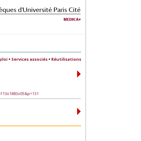
èques d'Université Paris Cité
MEDICA
ploi
•
Services associés
•
Réutilisations
90113x1883x05&p=131