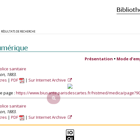
Biblioth
RÉSULTATS DE RECHERCHE
umérique
Présentation
•
Mode d’em
lice sanitaire
son, 1883.
tres
PDF
Sur Internet Archive
e page :
https://www.biusante.parisdescartes.fr/histmed/medica/page?
lice sanitaire
son, 1883.
tres
PDF
Sur Internet Archive