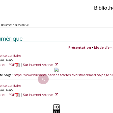
Biblioth
RÉSULTATS DE RECHERCHE
umérique
Présentation
•
Mode d’em
lice sanitaire
son, 1886.
tres
PDF
Sur Internet Archive
te page :
https://www.biusante.parisdescartes.fr/histmed/medica/page?
lice sanitaire
son, 1886.
tres
PDF
Sur Internet Archive