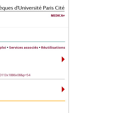
èques d'Université Paris Cité
MEDICA
ploi
•
Services associés
•
Réutilisations
90113x1886x08&p=54