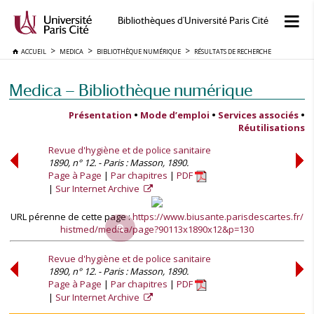
Bibliothèques d'Université Paris Cité
ACCUEIL
MEDICA
BIBLIOTHÈQUE NUMÉRIQUE
RÉSULTATS DE RECHERCHE
Medica — Bibliothèque numérique
Présentation
•
Mode d’emploi
•
Services associés
•
Réutilisations
Revue d'hygiène et de police sanitaire
1890, n° 12. - Paris : Masson, 1890.
Page à Page
Par chapitres
PDF
Sur Internet Archive
URL pérenne de cette page :
https://www.biusante.parisdescartes.fr/
histmed/medica/page?90113x1890x12&p=130
Revue d'hygiène et de police sanitaire
1890, n° 12. - Paris : Masson, 1890.
Page à Page
Par chapitres
PDF
Sur Internet Archive