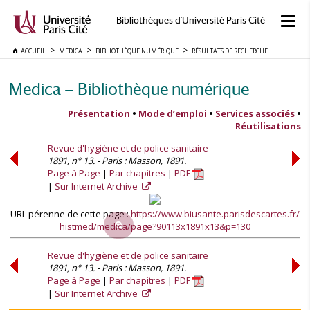
Bibliothèques d'Université Paris Cité
ACCUEIL
MEDICA
BIBLIOTHÈQUE NUMÉRIQUE
RÉSULTATS DE RECHERCHE
Medica — Bibliothèque numérique
Présentation
•
Mode d’emploi
•
Services associés
•
Réutilisations
Revue d'hygiène et de police sanitaire
1891, n° 13. - Paris : Masson, 1891.
Page à Page
Par chapitres
PDF
Sur Internet Archive
URL pérenne de cette page :
https://www.biusante.parisdescartes.fr/
histmed/medica/page?90113x1891x13&p=130
Revue d'hygiène et de police sanitaire
1891, n° 13. - Paris : Masson, 1891.
Page à Page
Par chapitres
PDF
Sur Internet Archive