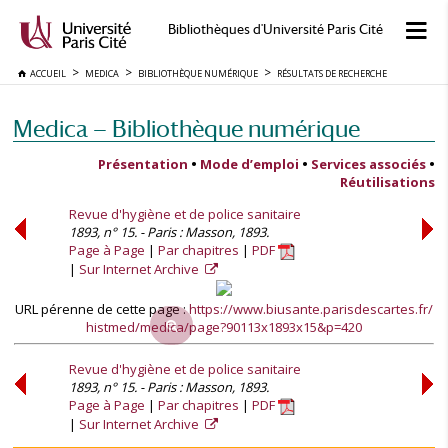
Bibliothèques d'Université Paris Cité
ACCUEIL
MEDICA
BIBLIOTHÈQUE NUMÉRIQUE
RÉSULTATS DE RECHERCHE
Medica — Bibliothèque numérique
Présentation
•
Mode d’emploi
•
Services associés
•
Réutilisations
Revue d'hygiène et de police sanitaire
1893, n° 15. - Paris : Masson, 1893.
Page à Page
Par chapitres
PDF
Sur Internet Archive
URL pérenne de cette page :
https://www.biusante.parisdescartes.fr/
histmed/medica/page?90113x1893x15&p=420
Revue d'hygiène et de police sanitaire
1893, n° 15. - Paris : Masson, 1893.
Page à Page
Par chapitres
PDF
Sur Internet Archive