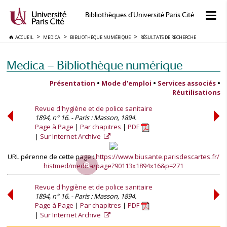
Bibliothèques d'Université Paris Cité
ACCUEIL
MEDICA
BIBLIOTHÈQUE NUMÉRIQUE
RÉSULTATS DE RECHERCHE
Medica — Bibliothèque numérique
Présentation
•
Mode d’emploi
•
Services associés
•
Réutilisations
Revue d'hygiène et de police sanitaire
1894, n° 16. - Paris : Masson, 1894.
Page à Page
Par chapitres
PDF
Sur Internet Archive
URL pérenne de cette page :
https://www.biusante.parisdescartes.fr/
histmed/medica/page?90113x1894x16&p=271
Revue d'hygiène et de police sanitaire
1894, n° 16. - Paris : Masson, 1894.
Page à Page
Par chapitres
PDF
Sur Internet Archive