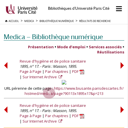
Bibliothèques d'Université Paris Cité
ACCUEIL
MEDICA
BIBLIOTHÈQUE NUMÉRIQUE
RÉSULTATS DE RECHERCHE
Medica — Bibliothèque numérique
Présentation
•
Mode d’emploi
•
Services associés
•
Réutilisations
Revue d'hygiène et de police sanitaire
1895, n° 17. - Paris : Masson, 1895.
Page à Page
Par chapitres
PDF
Sur Internet Archive
URL pérenne de cette page :
https://www.biusante.parisdescartes.fr/
histmed/medica/page?90113x1895x17&p=213
Revue d'hygiène et de police sanitaire
1895, n° 17. - Paris : Masson, 1895.
Page à Page
Par chapitres
PDF
Sur Internet Archive