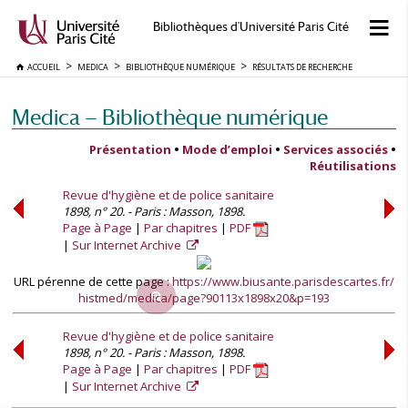
Bibliothèques d'Université Paris Cité
ACCUEIL
MEDICA
BIBLIOTHÈQUE NUMÉRIQUE
RÉSULTATS DE RECHERCHE
Medica — Bibliothèque numérique
Présentation
•
Mode d’emploi
•
Services associés
•
Réutilisations
Revue d'hygiène et de police sanitaire
1898, n° 20. - Paris : Masson, 1898.
Page à Page
Par chapitres
PDF
Sur Internet Archive
URL pérenne de cette page :
https://www.biusante.parisdescartes.fr/
histmed/medica/page?90113x1898x20&p=193
Revue d'hygiène et de police sanitaire
1898, n° 20. - Paris : Masson, 1898.
Page à Page
Par chapitres
PDF
Sur Internet Archive