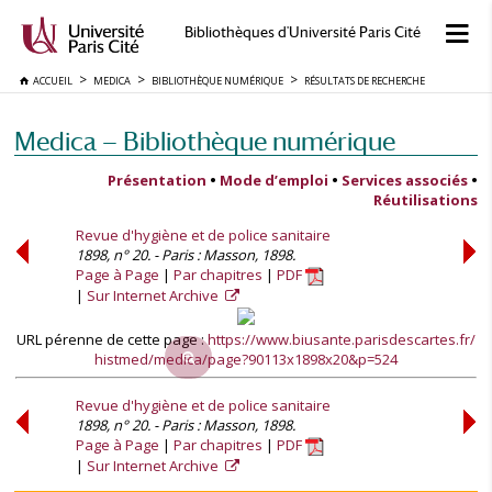
Bibliothèques d'Université Paris Cité
ACCUEIL
MEDICA
BIBLIOTHÈQUE NUMÉRIQUE
RÉSULTATS DE RECHERCHE
Medica — Bibliothèque numérique
Présentation
•
Mode d’emploi
•
Services associés
•
Réutilisations
Revue d'hygiène et de police sanitaire
1898, n° 20. - Paris : Masson, 1898.
Page à Page
Par chapitres
PDF
Sur Internet Archive
URL pérenne de cette page :
https://www.biusante.parisdescartes.fr/
histmed/medica/page?90113x1898x20&p=524
Revue d'hygiène et de police sanitaire
1898, n° 20. - Paris : Masson, 1898.
Page à Page
Par chapitres
PDF
Sur Internet Archive