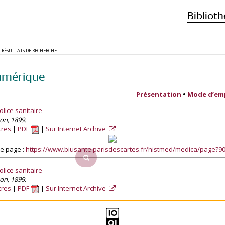
Biblioth
RÉSULTATS DE RECHERCHE
umérique
Présentation
•
Mode d’em
lice sanitaire
son, 1899.
tres
PDF
Sur Internet Archive
e page :
https://www.biusante.parisdescartes.fr/histmed/medica/page?
lice sanitaire
son, 1899.
tres
PDF
Sur Internet Archive