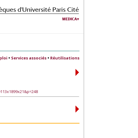
èques d'Université Paris Cité
MEDICA
ploi
•
Services associés
•
Réutilisations
90113x1899x21&p=248