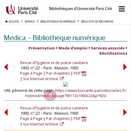
Bibliothèques d'Université Paris Cité
ACCUEIL
MEDICA
BIBLIOTHÈQUE NUMÉRIQUE
RÉSULTATS DE RECHERCHE
Medica — Bibliothèque numérique
Présentation
•
Mode d’emploi
•
Services associés
•
Réutilisations
Revue d'hygiène et de police sanitaire
1900, n° 22. - Paris : Masson, 1900.
Page à Page
Par chapitres
PDF
Sur Internet Archive
URL pérenne de cette page :
https://www.biusante.parisdescartes.fr/
histmed/medica/page?90113x1900x22&p=820
Revue d'hygiène et de police sanitaire
1900, n° 22. - Paris : Masson, 1900.
Page à Page
Par chapitres
PDF
Sur Internet Archive