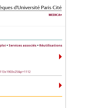
èques d'Université Paris Cité
MEDICA
ploi
•
Services associés
•
Réutilisations
0113x1903x25&p=1112