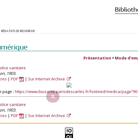
Biblioth
RÉSULTATS DE RECHERCHE
umérique
Présentation
•
Mode d’em
lice sanitaire
son, 1903.
tres
PDF
Sur Internet Archive
e page :
https://www.biusante.parisdescartes.fr/histmed/medica/page?9
lice sanitaire
son, 1903.
tres
PDF
Sur Internet Archive