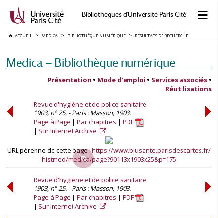
Bibliothèques d'Université Paris Cité
ACCUEIL
MEDICA
BIBLIOTHÈQUE NUMÉRIQUE
RÉSULTATS DE RECHERCHE
Medica — Bibliothèque numérique
Présentation
•
Mode d’emploi
•
Services associés
•
Réutilisations
Revue d'hygiène et de police sanitaire
1903, n° 25. - Paris : Masson, 1903.
Page à Page
Par chapitres
PDF
Sur Internet Archive
URL pérenne de cette page :
https://www.biusante.parisdescartes.fr/
histmed/medica/page?90113x1903x25&p=175
Revue d'hygiène et de police sanitaire
1903, n° 25. - Paris : Masson, 1903.
Page à Page
Par chapitres
PDF
Sur Internet Archive