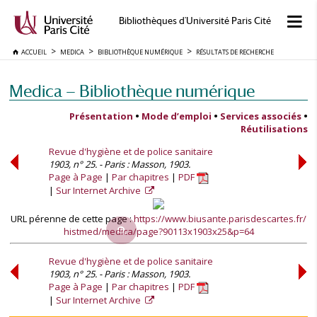
Bibliothèques d'Université Paris Cité
ACCUEIL
MEDICA
BIBLIOTHÈQUE NUMÉRIQUE
RÉSULTATS DE RECHERCHE
Medica — Bibliothèque numérique
Présentation
•
Mode d’emploi
•
Services associés
•
Réutilisations
Revue d'hygiène et de police sanitaire
1903, n° 25. - Paris : Masson, 1903.
Page à Page
Par chapitres
PDF
Sur Internet Archive
URL pérenne de cette page :
https://www.biusante.parisdescartes.fr/
histmed/medica/page?90113x1903x25&p=64
Revue d'hygiène et de police sanitaire
1903, n° 25. - Paris : Masson, 1903.
Page à Page
Par chapitres
PDF
Sur Internet Archive