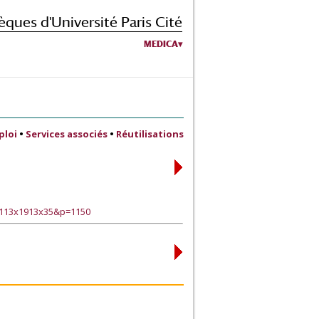
èques d'Université Paris Cité
MEDICA
ploi
•
Services associés
•
Réutilisations
0113x1913x35&p=1150