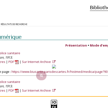
Biblioth
RÉSULTATS DE RECHERCHE
umérique
Présentation
•
Mode d’em
lice sanitaire
son, 1913.
tres
PDF
Sur Internet Archive
e page :
https://www.biusante.parisdescartes.fr/histmed/medica/page?9
lice sanitaire
son, 1913.
tres
PDF
Sur Internet Archive