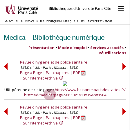
Bibliothèques d'Université Paris Cité
ACCUEIL
MEDICA
BIBLIOTHÈQUE NUMÉRIQUE
RÉSULTATS DE RECHERCHE
Medica — Bibliothèque numérique
Présentation
•
Mode d’emploi
•
Services associés
•
Réutilisations
Revue d'hygiène et de police sanitaire
1913, n° 35. - Paris : Masson, 1913.
Page à Page
Par chapitres
PDF
Sur Internet Archive
URL pérenne de cette page :
https://www.biusante.parisdescartes.fr/
histmed/medica/page?90113x1913x35&p=1504
Revue d'hygiène et de police sanitaire
1913, n° 35. - Paris : Masson, 1913.
Page à Page
Par chapitres
PDF
Sur Internet Archive